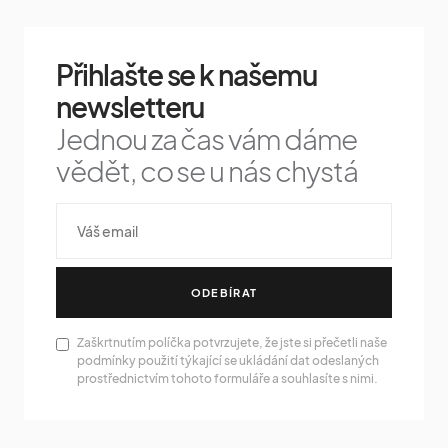
Přihlašte se k našemu
newsletteru
Jednou za čas vám dáme
vědět, co se u nás chystá
ODEBÍRAT
Zaškrtnutím políčka potvrzujete, že jste si přečetli naše
podmínky použití týkající se ukládání dat odeslaných
prostřednictvím tohoto formuláře a souhlasíte s nimi.