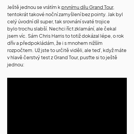
Ještě jednou se vrátím k
prvnímu dílu Grand Tour
,
tentokrát takové noční zamyšlení bez pointy. Jak byl
celý úvodní díl super, tak srovnání svaté trojice
bylo trochu slabší. Nechci říct zklamání, ale čekal
jsem víc. Sám Chris Harris to totiž dokázal lépe, o rok
dřív a předpokládám, že i s mnohem nižším
rozpočtem. Už jste to určitě viděli, ale teď, když máte
v hlavě čerstvý test z Grand Tour, pusťte si to ještě
jednou: