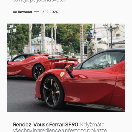
od
Revhead
15.12.2020
Rendez-Vous s Ferrari SF90
Když máte
všechny ingredience a přesto to pokazíte