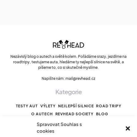
Nezávislý blog o autech a světě kolem. Pořádáme srazy, jezdíme na
roadtripy, testujeme auta, hledáme ty nejlepší silnice na světě, a
píšeme to, co si skutečně myslíme.
Napište nám: mail@revhead.cz
Kategorie
TESTY AUT
VÝLETY
NEJLEPŠÍ SILNICE
ROAD TRIPY
O AUTECH
REVHEAD SOCIETY
BLOG
Spravovat Souhlas s
cookies
Odkazy