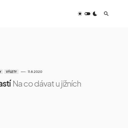
11.8.2020
Y
VÝLETY
stí
Na co dávat u jižních