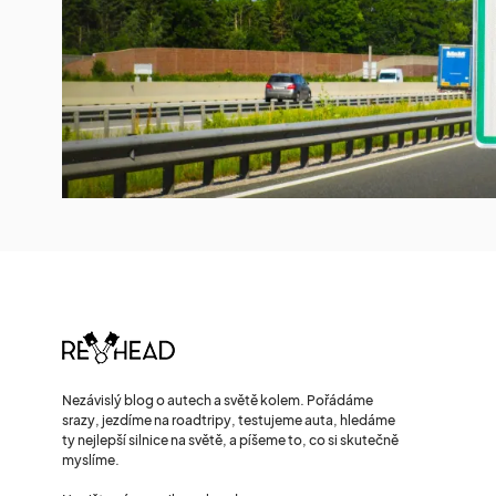
Nezávislý blog o autech a světě kolem. Pořádáme
srazy, jezdíme na roadtripy, testujeme auta, hledáme
ty nejlepší silnice na světě, a píšeme to, co si skutečně
myslíme.