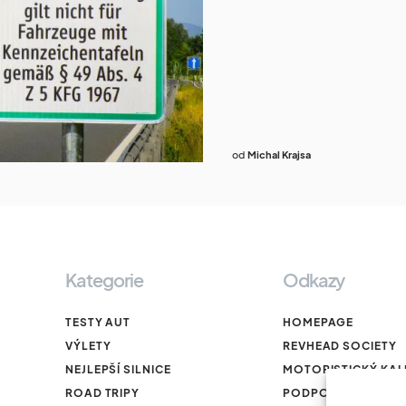
od
Michal Krajsa
Kategorie
Odkazy
TESTY AUT
HOMEPAGE
VÝLETY
REVHEAD SOCIETY
NEJLEPŠÍ SILNICE
MOTORISTICKÝ KA
ROAD TRIPY
PODPOŘTE NÁS