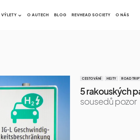
VÝLETY
O AUTECH
BLOG
REVHEAD SOCIETY
O NÁS
CESTOVÁNÍ
HEJTY
ROAD TRIP
5 rakouských pa
sousedů pozor