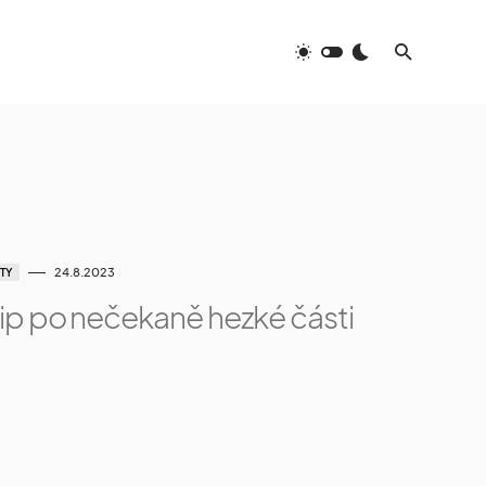
24.8.2023
TY
ip po nečekaně hezké části