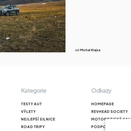
od
Michal Krajsa
Kategorie
Odkazy
TESTY AUT
HOMEPAGE
VÝLETY
REVHEAD SOCIETY
NEJLEPŠÍ SILNICE
MOTORISTICKÝ KA
ROAD TRIPY
PODPOŘTE NÁS