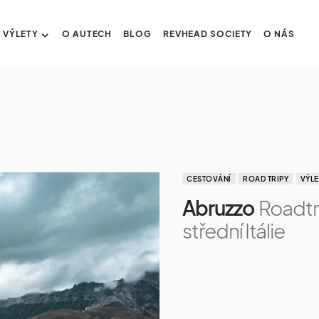
VÝLETY
O AUTECH
BLOG
REVHEAD SOCIETY
O NÁS
CESTOVÁNÍ
ROAD TRIPY
VÝLE
Abruzzo
Roadtr
střední Itálie