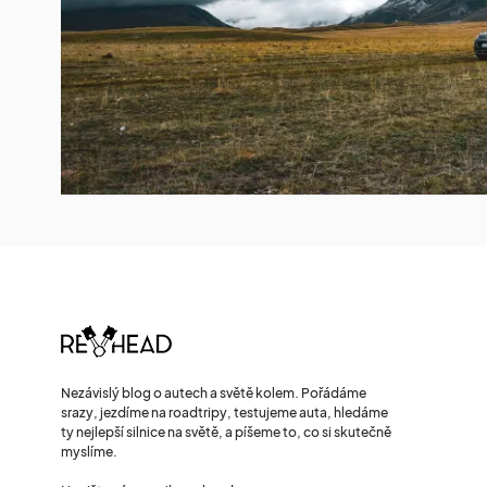
Nezávislý blog o autech a světě kolem. Pořádáme
srazy, jezdíme na roadtripy, testujeme auta, hledáme
ty nejlepší silnice na světě, a píšeme to, co si skutečně
myslíme.