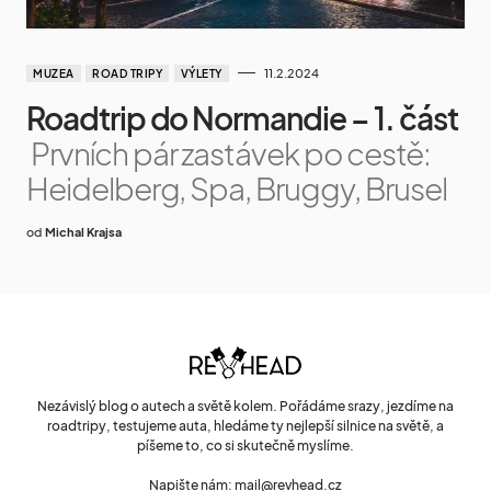
11.2.2024
MUZEA
ROAD TRIPY
VÝLETY
Roadtrip do Normandie – 1. část
Prvních pár zastávek po cestě:
Heidelberg, Spa, Bruggy, Brusel
od
Michal Krajsa
Nezávislý blog o autech a světě kolem. Pořádáme srazy, jezdíme na
roadtripy, testujeme auta, hledáme ty nejlepší silnice na světě, a
píšeme to, co si skutečně myslíme.
Napište nám: mail@revhead.cz