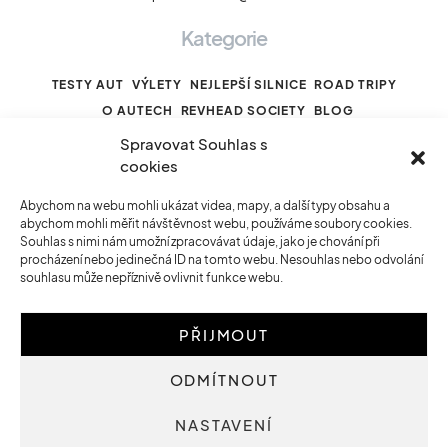
Kategorie
TESTY AUT
VÝLETY
NEJLEPŠÍ SILNICE
ROAD TRIPY
O AUTECH
REVHEAD SOCIETY
BLOG
Spravovat Souhlas s
cookies
Odkazy
Abychom na webu mohli ukázat videa, mapy, a další typy obsahu a
abychom mohli měřit návštěvnost webu, používáme soubory cookies.
HOMEPAGE
REVHEAD SOCIETY
Souhlas s nimi nám umožní zpracovávat údaje, jako je chování při
MOTORISTICKÝ KALENDÁŘ
PODPOŘTE NÁS
procházení nebo jedinečná ID na tomto webu. Nesouhlas nebo odvolání
souhlasu může nepříznivě ovlivnit funkce webu.
VŠICHNI AUTOŘI
VŠECHNY ČLÁNKY
O NÁS
PŘIJMOUT
ODMÍTNOUT
© 2023 Revhead.cz
NASTAVENÍ