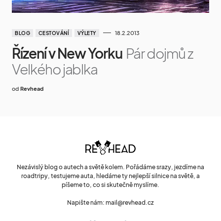
18.2.2013
BLOG
CESTOVÁNÍ
VÝLETY
Řízení v New Yorku
Pár dojmů z
Velkého jablka
od
Revhead
Nezávislý blog o autech a světě kolem. Pořádáme srazy, jezdíme na
roadtripy, testujeme auta, hledáme ty nejlepší silnice na světě, a
píšeme to, co si skutečně myslíme.
Napište nám: mail@revhead.cz