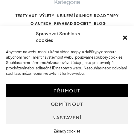
Kategorie
TESTY AUT
VÝLETY
NEJLEPŠÍ SILNICE
ROAD TRIPY
O AUTECH
REVHEAD SOCIETY
BLOG
Spravovat Souhlas s
cookies
Odkazy
Abychom na webu mohli ukázat videa, mapy, a další typy obsahu a
abychom mohli měřit návštěvnost webu, používáme soubory cookies.
HOMEPAGE
REVHEAD SOCIETY
Souhlas s nimi nám umožní zpracovávat údaje, jako je chování při
MOTORISTICKÝ KALENDÁŘ
PODPOŘTE NÁS
procházení nebo jedinečná ID na tomto webu. Nesouhlas nebo odvolání
souhlasu může nepříznivě ovlivnit funkce webu.
VŠICHNI AUTOŘI
VŠECHNY ČLÁNKY
O NÁS
PŘIJMOUT
ODMÍTNOUT
© 2023 Revhead.cz
NASTAVENÍ
O nás
Zásady cookies (EU)
Zásady cookies